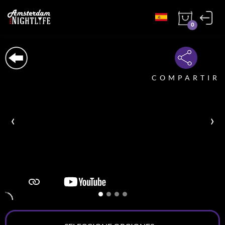
0
COMPARTIR
‹
›