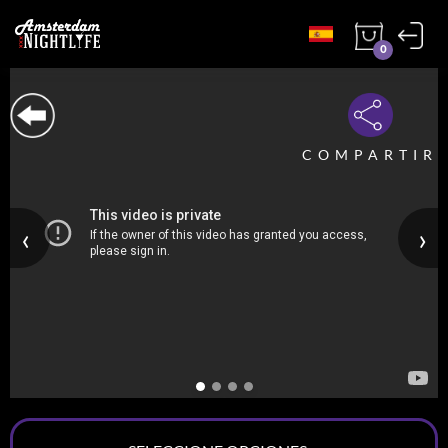
0
COMPARTIR
‹
›