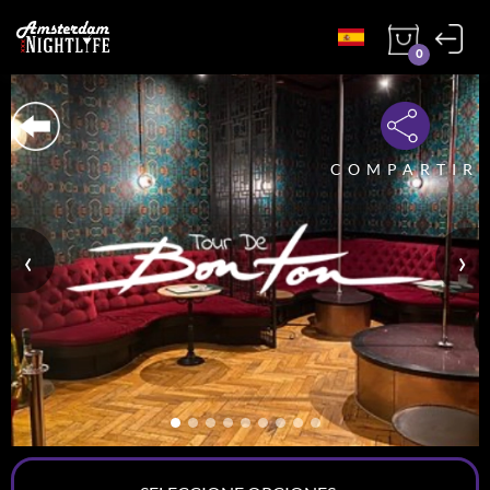
0
COMPARTIR
‹
›