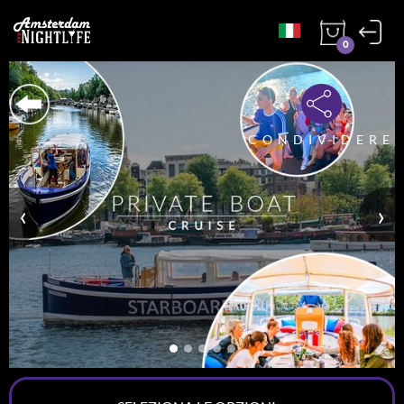
0
CONDIVIDERE
‹
›