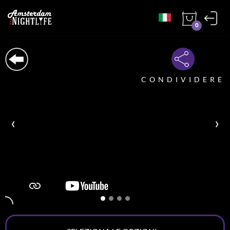
0
CONDIVIDERE
‹
›