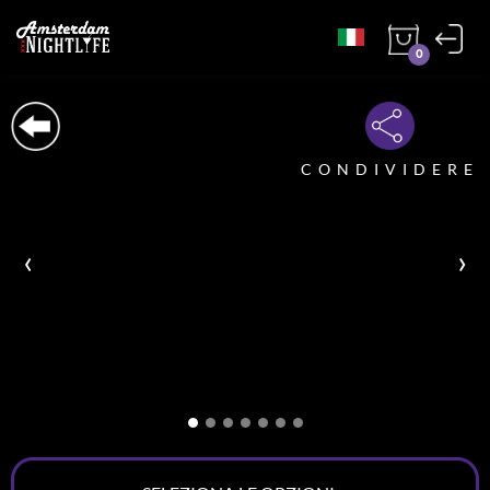
0
CONDIVIDERE
‹
›