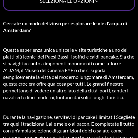
SELEZIONA LE OPZIONI
Cercate un modo delizioso per esplorare le vie d'acqua di
Amsterdam?
Questa esperienza unica unisce le visite turistiche a uno dei
piatti più iconici dei Paesi Bassi: i soffici e caldi pancake. Sia che
si navighi accanto a imponenti monumenti come la Torre
A'DAM, il Museo del Cinema EYE o che ci si goda
semplicemente la vista del moderno lungomare di Amsterdam,
questa crociera offre qualcosa per tutti. Le grandi finestre
permettono di vedere un altro lato della città: porti, cantieri
navali ed edifici moderni, lontano dai soliti luoghi turistici.
Durante la navigazione, servitevi di pancake illimitati! Scegliete
tra quelli tradizionali, alle mele o al bacon. E completate il tutto
con un'ampia selezione di guarnizioni dolci o salate, come
sciroppo, formaggio, prosciutto, zucchero a velo, frutta fresca o