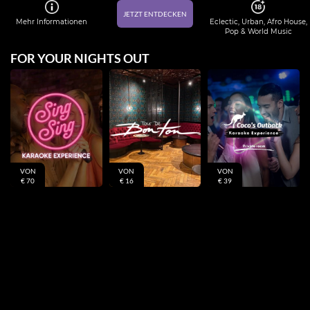
JETZT ENTDECKEN
Mehr Informationen
Eclectic, Urban, Afro House,
Pop & World Music
FOR YOUR NIGHTS OUT
VON
VON
VON
€ 70
€ 16
€ 39