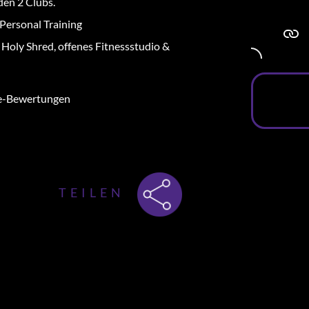
den 2 Clubs.
 Personal Training
, Holy Shred, offenes Fitnessstudio &
le-Bewertungen
ue deine Muskelmasse auf.
ning Kalorien (ja, wir lieben diesen
TEILEN
t is great and modern. The teachers are
 fresh towel at the end and it is just