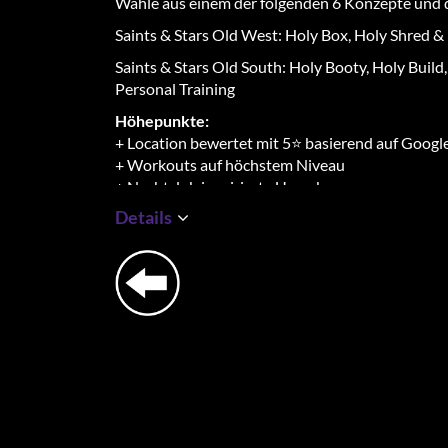
Wähle aus einem der folgenden 6 Konzepte und 
Saints & Stars Old West: Holy Box, Holy Shred &
Saints & Stars Old South: Holy Booty, Holy Build
Personal Training
Höhepunkte:
+ Location bewertet mit 5⭐ basierend auf Goog
+ Workouts auf höchstem Niveau
+ Nachtclub inspirierte Umgebung
+ Verbrenne 1000 Kalorien pro Workout und ba
Details
+Du verbrennst noch 24 Stunden nach deinem Trai
Teil auch)
+ Luxuriöse Atmosphäre
Ein paar lobende Erwähnungen von Gästen:
Lauriane
"Best HIITs. The place is beautiful, the equipmen
good. And they give you some kind of infused mint
perfect."