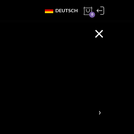
DEUTSCH
0
×
›