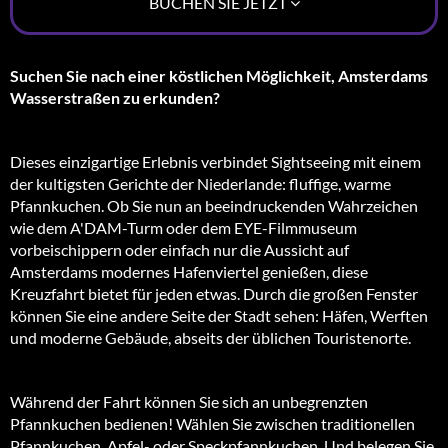
BUCHEN SIE JETZT
Suchen Sie nach einer köstlichen Möglichkeit, Amsterdams
Wasserstraßen zu erkunden?
Dieses einzigartige Erlebnis verbindet Sightseeing mit einem
der kultigsten Gerichte der Niederlande: fluffige, warme
Pfannkuchen. Ob Sie nun an beeindruckenden Wahrzeichen
wie dem A'DAM-Turm oder dem EYE-Filmmuseum
vorbeischippern oder einfach nur die Aussicht auf
Amsterdams modernes Hafenviertel genießen, diese
Kreuzfahrt bietet für jeden etwas. Durch die großen Fenster
können Sie eine andere Seite der Stadt sehen: Häfen, Werften
und moderne Gebäude, abseits der üblichen Touristenorte.
Während der Fahrt können Sie sich an unbegrenzten
Pfannkuchen bedienen! Wählen Sie zwischen traditionellen
Pfannkuchen, Apfel- oder Speckpfannkuchen. Und belegen Sie