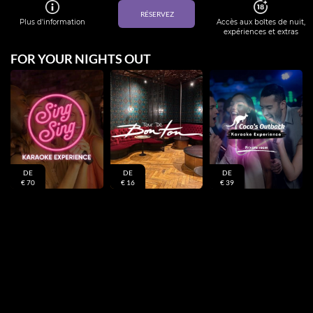
RÉSERVEZ
Plus d'information
Accès aux boîtes de nuit,
expériences et extras
FOR YOUR NIGHTS OUT
DE
DE
DE
€ 70
€ 16
€ 39