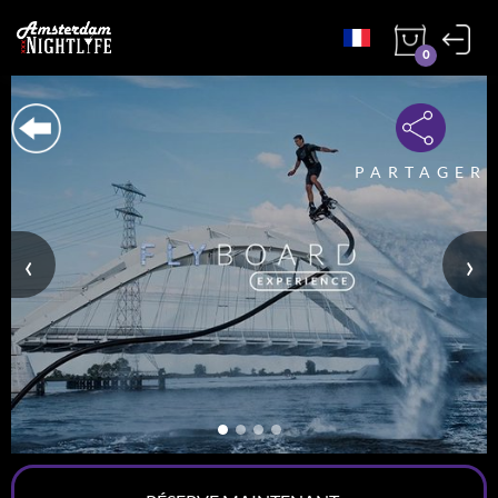
0
PARTAGER
‹
›