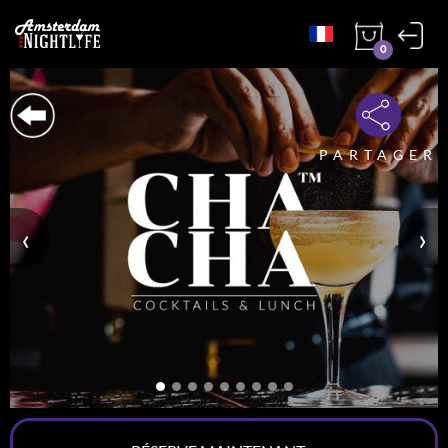
0
PARTAGER
‹
›