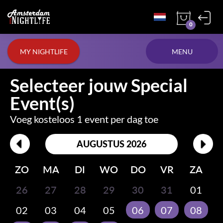
0
MY NIGHTLIFE
MENU
Selecteer jouw Special
Event(s)
Voeg kosteloos 1 event per dag toe
AUGUSTUS 2026
ZO
MA
DI
WO
DO
VR
ZA
26
27
28
29
30
31
01
02
03
04
05
06
07
08