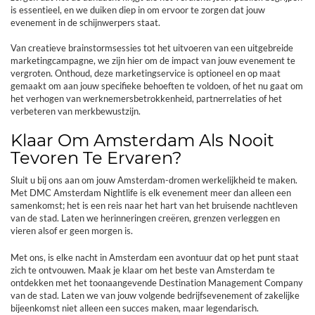
is essentieel, en we duiken diep in om ervoor te zorgen dat jouw
evenement in de schijnwerpers staat.
Van creatieve brainstormsessies tot het uitvoeren van een uitgebreide
marketingcampagne, we zijn hier om de impact van jouw evenement te
vergroten. Onthoud, deze marketingservice is optioneel en op maat
gemaakt om aan jouw specifieke behoeften te voldoen, of het nu gaat om
het verhogen van werknemersbetrokkenheid, partnerrelaties of het
verbeteren van merkbewustzijn.
Klaar Om Amsterdam Als Nooit
Tevoren Te Ervaren?
Sluit u bij ons aan om jouw Amsterdam-dromen werkelijkheid te maken.
Met DMC Amsterdam Nightlife is elk evenement meer dan alleen een
samenkomst; het is een reis naar het hart van het bruisende nachtleven
van de stad. Laten we herinneringen creëren, grenzen verleggen en
vieren alsof er geen morgen is.
Met ons, is elke nacht in Amsterdam een avontuur dat op het punt staat
zich te ontvouwen. Maak je klaar om het beste van Amsterdam te
ontdekken met het toonaangevende Destination Management Company
van de stad. Laten we van jouw volgende bedrijfsevenement of zakelijke
bijeenkomst niet alleen een succes maken, maar legendarisch.