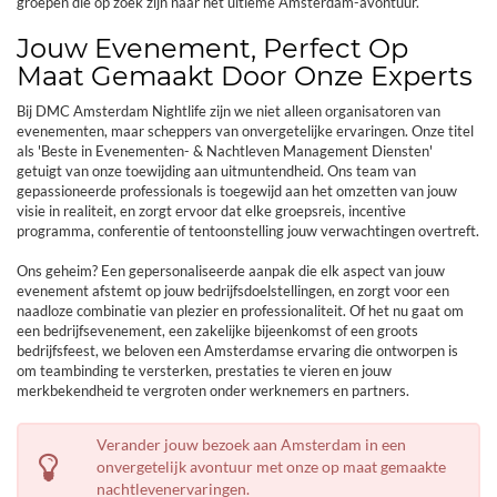
groepen die op zoek zijn naar het ultieme Amsterdam-avontuur.
Jouw Evenement, Perfect Op
Maat Gemaakt Door Onze Experts
Bij DMC Amsterdam Nightlife zijn we niet alleen organisatoren van
evenementen, maar scheppers van onvergetelijke ervaringen. Onze titel
als 'Beste in Evenementen- & Nachtleven Management Diensten'
getuigt van onze toewijding aan uitmuntendheid. Ons team van
gepassioneerde professionals is toegewijd aan het omzetten van jouw
visie in realiteit, en zorgt ervoor dat elke groepsreis, incentive
programma, conferentie of tentoonstelling jouw verwachtingen overtreft.
Ons geheim? Een gepersonaliseerde aanpak die elk aspect van jouw
evenement afstemt op jouw bedrijfsdoelstellingen, en zorgt voor een
naadloze combinatie van plezier en professionaliteit. Of het nu gaat om
een bedrijfsevenement, een zakelijke bijeenkomst of een groots
bedrijfsfeest, we beloven een Amsterdamse ervaring die ontworpen is
om teambinding te versterken, prestaties te vieren en jouw
merkbekendheid te vergroten onder werknemers en partners.
Verander jouw bezoek aan Amsterdam in een
onvergetelijk avontuur met onze op maat gemaakte
nachtlevenervaringen.