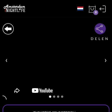
0
DELEN
‹
›