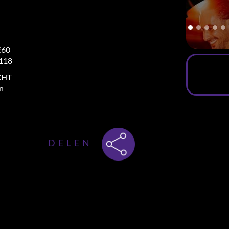
€60
€118
OCHT
n
 naar
The Harbour Club Amsterdam
DELEN
ptember, is het tijd voor een nieuwe
singles die houden van klasse,
e verleiding. ✨🍷
es, een stijlvol diner, cocktails die
y in een van de meest elegante