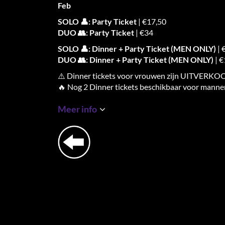
Feb
SOLO 👤: Party Ticket
| €17,50
DUO 👥: Party Ticket
| €34
SOLO 👤: Dinner + Party Ticket (MEN ONLY)
| 
DUO 👥: Dinner + Party Ticket (MEN ONLY)
| 
⚠️ Dinner tickets voor vrouwen zijn UITVERK
🔥 Nog 2 Dinner tickets beschikbaar voor manne
Regular tickets | uitverkocht
Meer info
Op zaterdag 28 februari keert Adam & Eve terug
Oost
.
Na het succes van onze Harbour Club-editie in se
editie -
Dockside Rendez-vous
. Een avond voor 
connectie, een vleugje spanning — en een sprankj
Denk: het iconische Harbour Club decor, 500+ singl
indruk maken en een bruisende Singles Only Part