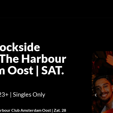
ockside
 The Harbour
 Oost | SAT.
‹
23+ | Singles Only
bour Club Amsterdam Oost | Zat. 28