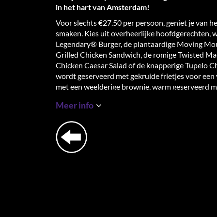
in het hart van Amsterdam!
Voor slechts €27.50 per persoon, geniet je van 
smaken. Kies uit overheerlijke hoofdgerechten,
Legendary® Burger, de plantaardige Moving Mou
Grilled Chicken Sandwich, de romige Twisted Mac
Chicken Caesar Salad of de knapperige Tupelo C
wordt geserveerd met gekruide frietjes voor een
met een weelderige brownie, warm geserveerd m
room. Bij je maaltijd is er ook één frisdrank, koff
Meer info
Gelegen op
Max Euweplein 57-61, 1017 MA Am
alleen een rijkelijk diner, maar ook een onverget
smaken samenkomen om herinneringen te creëre
Of je nu een local bent of een bezoeker van de s
Hard Rock Cafe!
Wat er is inbegrepen:
Keuze uit een selectie van hoofdgerechten
Original Legendary® Burger