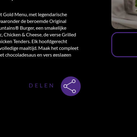
het Gold Menu, met legendarische
 waaronder de beroemde Original
ntains® Burger, een smakelijke
, Chicken & Cheese, de verse Grilled
hicken Tenders. Elk hoofdgerecht
 volledige maaltijd. Maak het compleet
et chocoladesaus en vers geslagen
ie of thee inbegrepen.
sterdam
, biedt Hard Rock Cafe niet
elijke ervaring waar muziek en prachtige
n.
DELEN
tad, begin je Amsterdamse avontuur bij