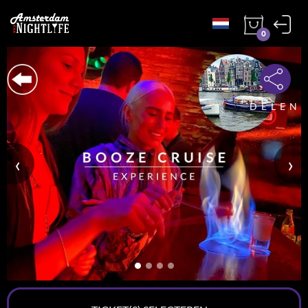
0
DELEN
‹
›