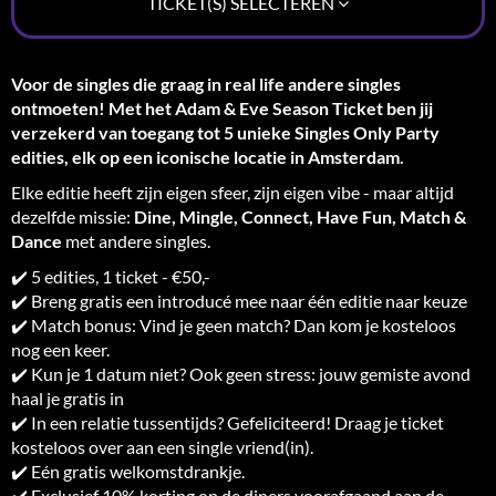
TICKET(S) SELECTEREN
Voor de singles die graag in real life andere singles
ontmoeten! Met het Adam & Eve Season Ticket ben jij
verzekerd van toegang tot 5 unieke Singles Only Party
edities, elk op een iconische locatie in Amsterdam.
Elke editie heeft zijn eigen sfeer, zijn eigen vibe - maar altijd
dezelfde missie:
Dine, Mingle, Connect, Have Fun, Match &
Dance
met andere singles.
✔️ 5 edities, 1 ticket - €50,-
✔️ Breng gratis een introducé mee naar één editie naar keuze
✔️ Match bonus: Vind je geen match? Dan kom je kosteloos
nog een keer.
✔️ Kun je 1 datum niet? Ook geen stress: jouw gemiste avond
haal je gratis in
✔️ In een relatie tussentijds? Gefeliciteerd! Draag je ticket
kosteloos over aan een single vriend(in).
✔️ Eén gratis welkomstdrankje.
✔️ Exclusief 10% korting op de diners voorafgaand aan de