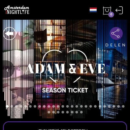
0
DELEN
‹
›